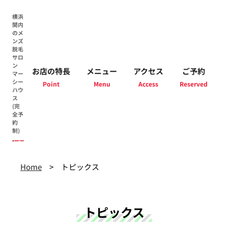
横浜
関内
のメ
ンズ
脱毛
サロ
ン
お店の特長
メニュー
アクセス
ご予約
マー
シー
ハウ
ス
(完
全予
約
制)
Home
トピックス
トピックス