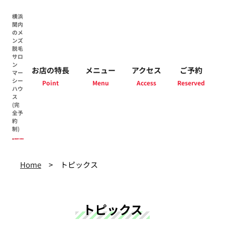
横浜
関内
のメ
ンズ
脱毛
サロ
ン
お店の特長
メニュー
アクセス
ご予約
マー
シー
ハウ
ス
(完
全予
約
制)
Home
トピックス
トピックス