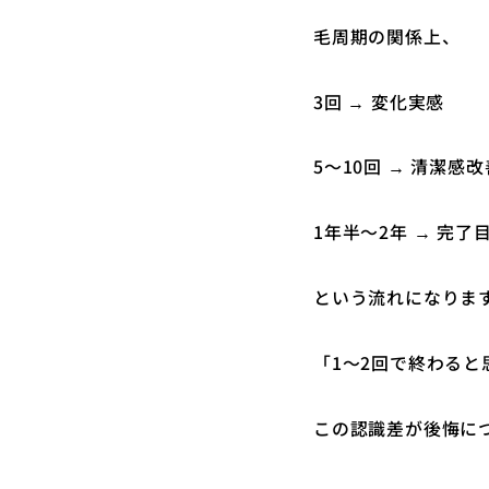
毛周期の関係上、
3回 → 変化実感
5〜10回 → 清潔感改
1年半〜2年 → 完了
という流れになりま
「1〜2回で終わると
この認識差が後悔に