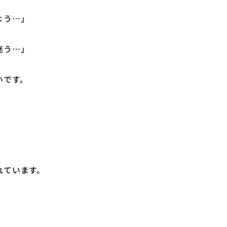
よう…」
迷う…」
いです。
れています。