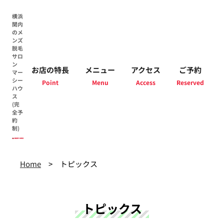
横浜
関内
のメ
ンズ
脱毛
サロ
ン
お店の特長
メニュー
アクセス
ご予約
マー
シー
ハウ
ス
(完
全予
約
制)
Home
トピックス
トピックス