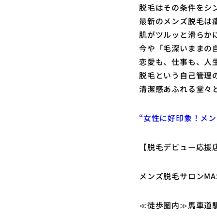
脱毛はその条件をシ
最新のメンズ脱毛は
肌がツルッと滑らか
今や「毛深いままの
恋愛も、仕事も、人
脱毛という自己管理
清潔感あふれる堂々
“女性に好印象！メン
【脱毛デビュー応援
メンズ脱毛サロンMAS
≪徒歩圏内≫馬車道駅