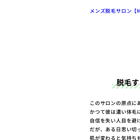
メンズ脱毛サロン【MA
脱毛す
このサロンの原点に
かつて彼は濃い体毛
自信を失い人目を避
だが、ある日思い切
肌が変わると気持ち