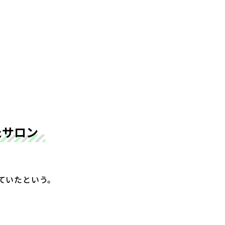
たサロン
ていたという。