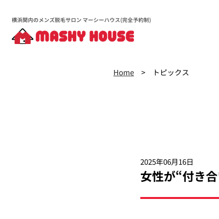
横浜関内のメンズ脱毛サロン マーシーハウス(完全予約制)
Home
トピックス
2025年06月16日
女性が“付き